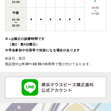
●
13:00
10:00
〜
午後
17:00
●
●
●
●
●
●
14:30
〜
18:00
※
●
は矯正の診療時間です
（第2・第4日曜日）
※学会参加や出張等で休診になる場合があります
休診日：祝日
電話受付は
9:30〜18:30
の時間帯で受け付けております。