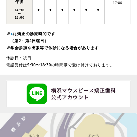
午後
17:00
●
●
●
●
●
●
14:30
〜
18:00
※
●
は矯正の診療時間です
（第2・第4日曜日）
※学会参加や出張等で休診になる場合があります
休診日：祝日
電話受付は
9:30〜18:30
の時間帯で受け付けております。